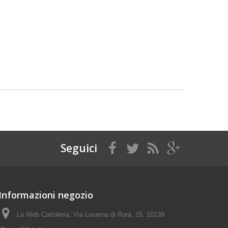
Seguici
Informazioni negozio
La Web Cartoleria, Via Luserna di Rorà, 15, 10139