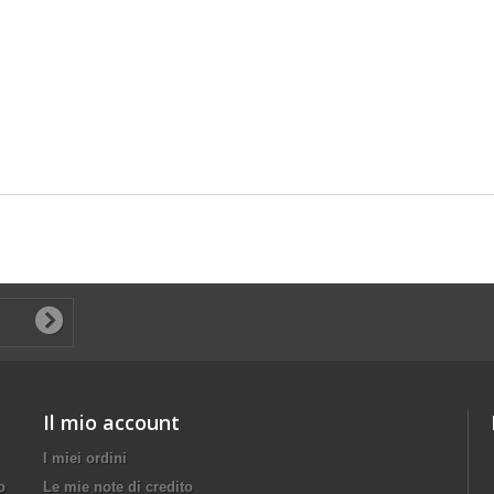
Il mio account
I miei ordini
o
Le mie note di credito