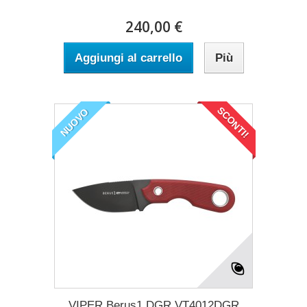
240,00 €
Aggiungi al carrello
Più
SCONTI!
NUOVO
VIPER Berus1 DGR VT4012DGR