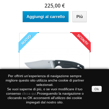
225,00 €
Aggiungi al carrello
Più
SCONTI!
NUOVO
Per offrirti un'esperienza di navigazione sempre
migliore questo sito utilizza anche cookie di partner
selezionati.
Se vuoi saperne di più, o se vuoi modificare il tuo
Ok
consenso
clicca qui
.Proseguendo la navigazione o
cliccando su OK acconsenti all'utilizzo dei cookie
impiegati dal nostro sito.
FOX OCTOPUS VULGARIS FX-510 Design by...