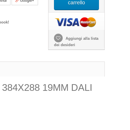
vidi
Google+
carrello
book!
Aggiungi alla lista
dei desideri
384X288 19MM DALI