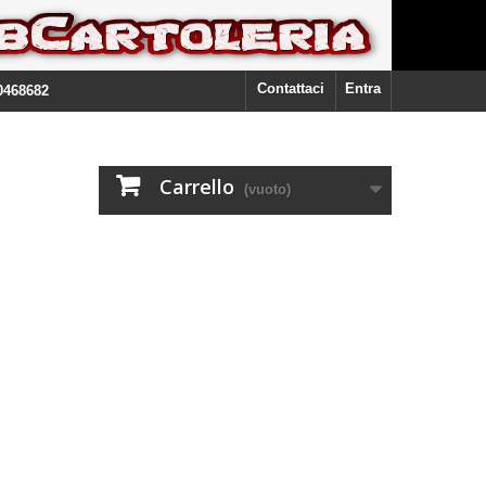
Contattaci
Entra
0468682
Carrello
(vuoto)