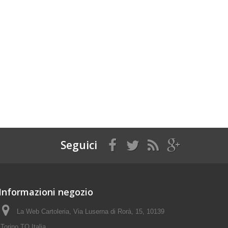
Seguici
Informazioni negozio
La Web Cartoleria, Via Luserna di Rorà, 15, 10139
Torino TO Italia