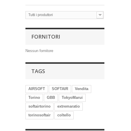
Tutti i produttori
FORNITORI
Nessun fornitore
TAGS
AIRSOFT
SOFTAIR
Vendita
Torino
GBB
TokyoMarui
softairtorino
extremaratio
torinosoftair
coltello