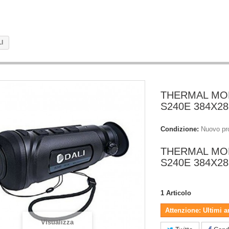
I
THERMAL M
S240E 384X28
Condizione:
Nuovo pr
THERMAL M
S240E 384X28
1
Articolo
Attenzione: Ultimi a
Visualizza