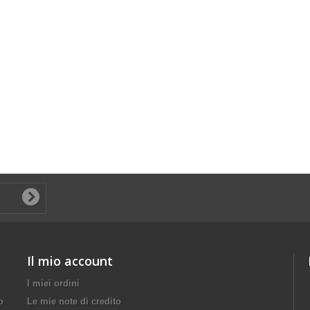
Il mio account
I miei ordini
o
Le mie note di credito