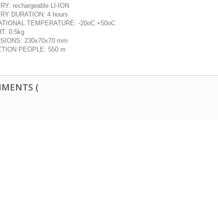
Y: rechargeable LI-ION
RY DURATION: 4 hours
TIONAL TEMPERATURE: -20oC +50oC
T: 0.5kg
SIONS: 230x70x70 mm
TION PEOPLE: 550 m
MENTS (