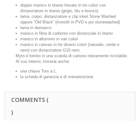
doppio manico in titanio fresato in tre colori con
distanziatore in titanio (grigio, blu e bronzo)
lama, corpo, distanziatore e clip interi Stone Washed
oppure “Old Black” (rivestiti in PVD e poi stonewashed)
lama in damasco
manico in fibra di carbonio con distanziale in titanio
manico in alluminio in vari colori
manico in canvas in tre diversi colori (naturale, verde e
nero) con distanziatore G10 nero.
Myto è fornito in una scatola di cartone interamente riciclabile.
Al suo interno, troverai anche:
una chiave Torx a L.
la scheda di garanzia e di manutenzione.
COMMENTS (
)