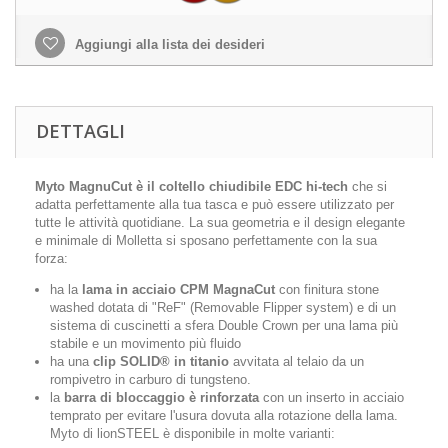
Aggiungi alla lista dei desideri
DETTAGLI
Myto MagnuCut è il coltello chiudibile EDC hi-tech
che si
adatta perfettamente alla tua tasca e può essere utilizzato per
tutte le attività quotidiane. La sua geometria e il design elegante
e minimale di Molletta si sposano perfettamente con la sua
forza:
ha la
lama in acciaio CPM MagnaCut
con finitura stone
washed dotata di "ReF" (Removable Flipper system) e di un
sistema di cuscinetti a sfera Double Crown per una lama più
stabile e un movimento più fluido
ha una
clip SOLID® in titanio
avvitata al telaio da un
rompivetro in carburo di tungsteno.
la
barra di bloccaggio è rinforzata
con un inserto in acciaio
temprato per evitare l'usura dovuta alla rotazione della lama.
Myto di
lion
STEEL è disponibile in molte varianti: