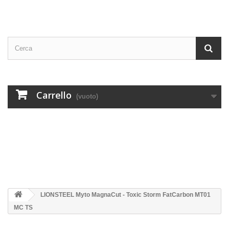
Carrello
(vuoto)
LIONSTEEL Myto MagnaCut - Toxic Storm FatCarbon MT01
MC TS