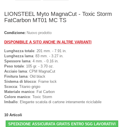
LIONSTEEL Myto MagnaCut - Toxic Storm
FatCarbon MT01 MC TS
Condizione:
Nuovo prodotto
DISPONIBILE A SITO ANCHE IN ALTRE VARIANTI
Lunghezza totale
: 201 mm. - 7.91 in.
Lunghezza lama
: 83 mm. - 3.27 in.
Spessore lama
: 4 mm. - 0.16 in.
Peso totale
: 105 gr. - 3.70 oz.
Acciaio lama
: CPM MagnaCut
Finitura lama
: Old black
Sistema di blocco
: Frame lock
Scocca
: Titanio grigio
Materiale manico
: Fat Carbon
Colore manico
: Toxic Storm
Imballo
: Elegante scatola di cartone interamente riciclabile
10
Articoli
SPEDIZIONE ASSICURATA GRATIS ENTRO 5GG LAVORATIVI