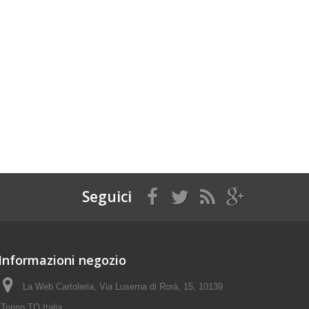
Seguici
Informazioni negozio
La Web Cartoleria, Via Luserna di Rorà, 15, 10139
Torino TO Italia