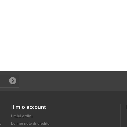
Il mio account
I miei ordini
o
Le mie note di credito