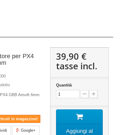
39,90 €
tore per PX4
6mm
tasse incl.
000
odotto
Quantità
r PX4 GBB Airsoft 6mm
rticoli in magazzino!
vidi
Google+
Aggiungi al