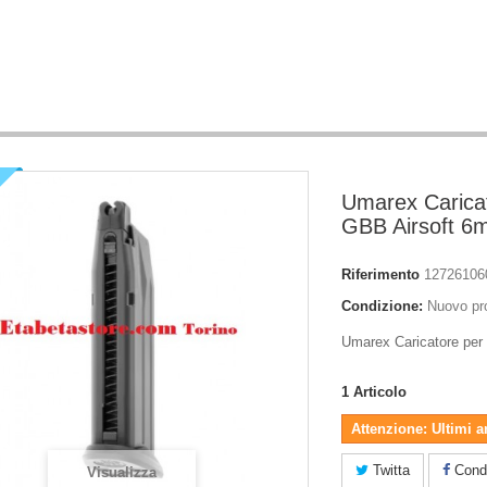
Umarex Carica
GBB Airsoft 
Riferimento
12726106
Condizione:
Nuovo pr
Umarex Caricatore pe
1
Articolo
Attenzione: Ultimi a
Twitta
Condi
Visualizza