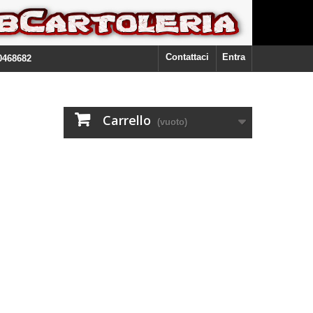
Contattaci
Entra
0468682
Carrello
(vuoto)