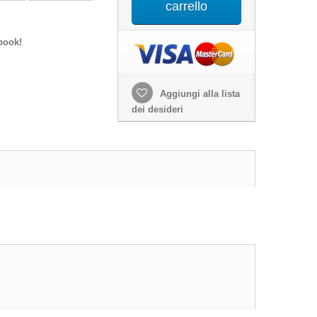
carrello
book!
Aggiungi alla lista
dei desideri