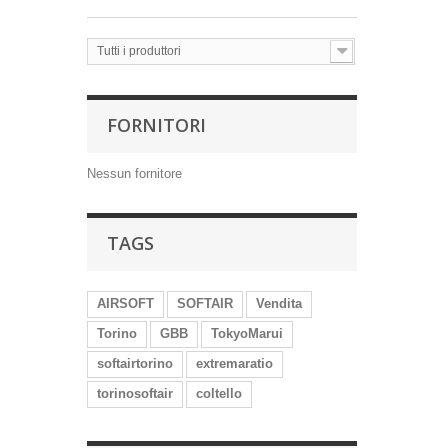
Tutti i produttori
FORNITORI
Nessun fornitore
TAGS
AIRSOFT
SOFTAIR
Vendita
Torino
GBB
TokyoMarui
softairtorino
extremaratio
torinosoftair
coltello