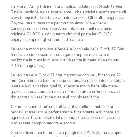
La French Army Edition è una replica fedele della Glock 17 Gen
5 nella versione a gas scarrellante , che soddisfa esattamente gli
elevati requisiti delle forze armate francesi. Oltre all'impugnatura
Coyote, ha un passante per cordino rimovibile e viene
consegnato nella versione Airsoft da 6 mm nella custodia
originale GLOCK e con quattro cinturini posteriori GLOCK
originali compresi gli strumenti di cambio .
La replica molto robusta e fedele all'originale della Glock 17 Gen
5 nella versione scarrellante a gas e hop-up regolabile è
realizzata in metallo di alta qualità (slitta in metallo) e robusto
ABS (impugnatura).
La replica della Glock 17 con marcature originali, binario da 22
mm (per prendere laser o torcia elettrica) e rilascio del caricatore
laterale è di altissima qualità, si adatta molto bene alla mano
grazie alla sua compattezza e offre al tiratore un'esperienza di
tiro ancora più realistica grazie al rinculo realistico.
Come nel caso di un'arma affilata, il carrello in metallo sui
modelli scarrellanti è perfettamente funzionante e si ripete ad
ogni colpo. È alimentato dal sistema di pressione del gas che
può essere riempito ancora e ancora.
Grande divertimento, non solo per gli sport AirSoft, ma sempre