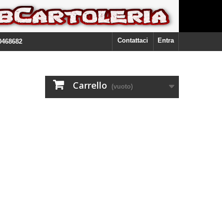
Contattaci
Entra
0468682
Carrello
(vuoto)