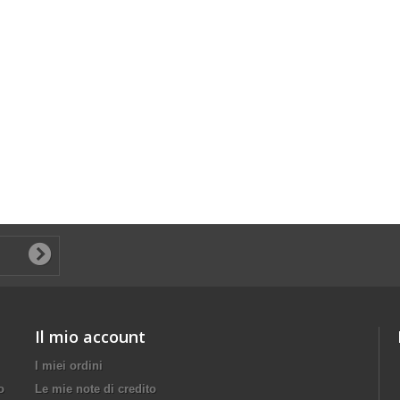
Il mio account
I miei ordini
o
Le mie note di credito