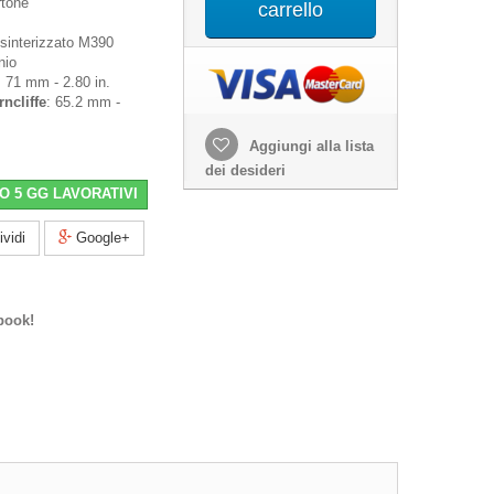
rtone
carrello
s
 sinterizzato M390
nio
: 71 mm - 2.80 in.
ncliffe
: 65.2 mm -
Aggiungi alla lista
dei desideri
O 5 GG LAVORATIVI
vidi
Google+
book!