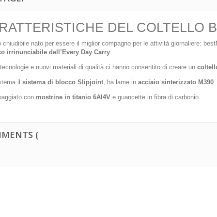
RATTERISTICHE DEL COLTELLO B
o chiudibile nato per essere il miglior compagno per le attività giornaliere: be
co irrinunciabile dell’Every Day Carry
.
ecnologie e nuovi materiali di qualità ci hanno consentito di creare un
coltel
stema il
sistema di blocco Slipjoint
, ha lame in
acciaio sinterizzato M390
paggiato con
mostrine in titanio 6AI4V
e guancette in fibra di carbonio.
MENTS (