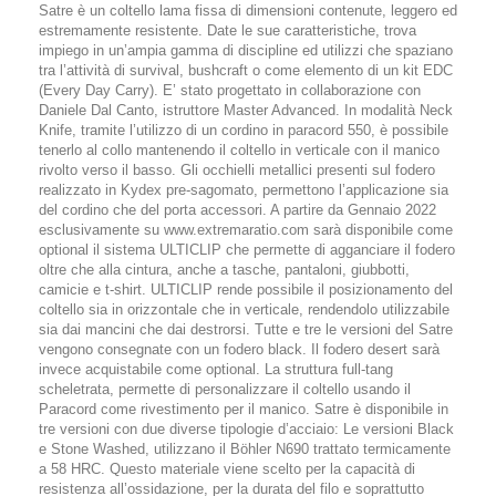
Satre è un coltello lama fissa di dimensioni contenute, leggero ed
estremamente resistente. Date le sue caratteristiche, trova
impiego in un’ampia gamma di discipline ed utilizzi che spaziano
tra l’attività di survival, bushcraft o come elemento di un kit EDC
(Every Day Carry). E’ stato progettato in collaborazione con
Daniele Dal Canto, istruttore Master Advanced. In modalità Neck
Knife, tramite l’utilizzo di un cordino in paracord 550, è possibile
tenerlo al collo mantenendo il coltello in verticale con il manico
rivolto verso il basso. Gli occhielli metallici presenti sul fodero
realizzato in Kydex pre-sagomato, permettono l’applicazione sia
del cordino che del porta accessori. A partire da Gennaio 2022
esclusivamente su www.extremaratio.com sarà disponibile come
optional il sistema ULTICLIP che permette di agganciare il fodero
oltre che alla cintura, anche a tasche, pantaloni, giubbotti,
camicie e t-shirt. ULTICLIP rende possibile il posizionamento del
coltello sia in orizzontale che in verticale, rendendolo utilizzabile
sia dai mancini che dai destrorsi. Tutte e tre le versioni del Satre
vengono consegnate con un fodero black. Il fodero desert sarà
invece acquistabile come optional. La struttura full-tang
scheletrata, permette di personalizzare il coltello usando il
Paracord come rivestimento per il manico. Satre è disponibile in
tre versioni con due diverse tipologie d’acciaio: Le versioni Black
e Stone Washed, utilizzano il Böhler N690 trattato termicamente
a 58 HRC. Questo materiale viene scelto per la capacità di
resistenza all’ossidazione, per la durata del filo e soprattutto