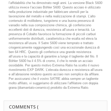
l’affidabilità che ha dimostrato negli anni. La versione Black S600
utilizza invece l’acciaio Böhler S600. Questo acciaio è utilizzato
nella produzione industriale per fabbricare utensili per la
lavorazione del metallo e nella realizzazione di stampi. L’alto
contenuto di molibdeno, tungsteno e una buona presenza di
vanadio nella sua composizione chimica, gli conferiscono
eccellenti doti di durezza, resistenza all’usura e tenacità. La
presenza di Cobalto favorisce la formazione di piccoli carburi
uniformemente distribuiti, caratteristica che esalta ed eleva la
resistenza all’usura. Il Satre S600 viene temprato e trattato
criogenicamente raggiungendo così una eccezionale durezza di
ben 64 HRC. Questo gli conferisce una grande resistenza
all’usura e la capacità di garantire a lungo il tagliente del filo. Il
Böhler S600 ha il 4.5% di cromo, il che lo rende un acciaio
ossidabile. Per questo motivo Extrema Ratio ha scelto il nuovo
rivestimento EXP DARK. L’elevata durezza e resistenza all’usura
e all’abrasione rendono questo acciaio non semplice da affilare.
Per assicurarsi che il vostro SATRE abbia sempre un tagliente
molto affilato, vi suggeriamo di utilizzare l’affilatore con doppia
grana (diamantato-ceramico) prodotto da Extrema Ratio.
COMMENTS (