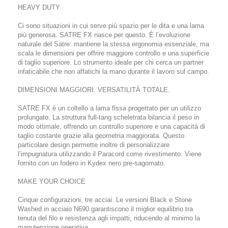
HEAVY DUTY
Ci sono situazioni in cui serve più spazio per le dita e una lama
più generosa. SATRE FX nasce per questo. È l’evoluzione
naturale del Satre: mantiene la stessa ergonomia essenziale, ma
scala le dimensioni per offrire maggiore controllo e una superficie
di taglio superiore. Lo strumento ideale per chi cerca un partner
infaticabile che non affatichi la mano durante il lavoro sul campo.
DIMENSIONI MAGGIORI. VERSATILITÀ TOTALE.
SATRE FX è un coltello a lama fissa progettato per un utilizzo
prolungato. La struttura full-tang scheletrata bilancia il peso in
modo ottimale, offrendo un controllo superiore e una capacità di
taglio costante grazie alla geometria maggiorata. Questo
particolare design permette inoltre di personalizzare
l’impugnatura utilizzando il Paracord come rivestimento. Viene
fornito con un fodero in Kydex nero pre-sagomato.
MAKE YOUR CHOICE
Cinque configurazioni, tre acciai. Le versioni Black e Stone
Washed in acciaio N690 garantiscono il miglior equilibrio tra
tenuta del filo e resistenza agli impatti, riducendo al minimo la
manutenzione operativa.