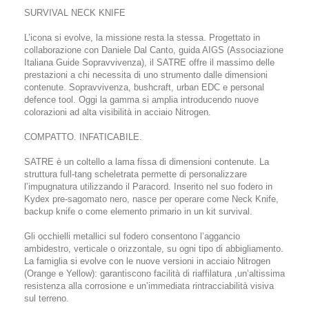
SURVIVAL NECK KNIFE
L’icona si evolve, la missione resta la stessa. Progettato in
collaborazione con Daniele Dal Canto, guida AIGS (Associazione
Italiana Guide Sopravvivenza), il SATRE offre il massimo delle
prestazioni a chi necessita di uno strumento dalle dimensioni
contenute. Sopravvivenza, bushcraft, urban EDC e personal
defence tool. Oggi la gamma si amplia introducendo nuove
colorazioni ad alta visibilità in acciaio Nitrogen.
COMPATTO. INFATICABILE.
SATRE è un coltello a lama fissa di dimensioni contenute. La
struttura full-tang scheletrata permette di personalizzare
l’impugnatura utilizzando il Paracord. Inserito nel suo fodero in
Kydex pre-sagomato nero, nasce per operare come Neck Knife,
backup knife o come elemento primario in un kit survival.
Gli occhielli metallici sul fodero consentono l’aggancio
ambidestro, verticale o orizzontale, su ogni tipo di abbigliamento.
La famiglia si evolve con le nuove versioni in acciaio Nitrogen
(Orange e Yellow): garantiscono facilità di riaffilatura ,un’altissima
resistenza alla corrosione e un’immediata rintracciabilità visiva
sul terreno.