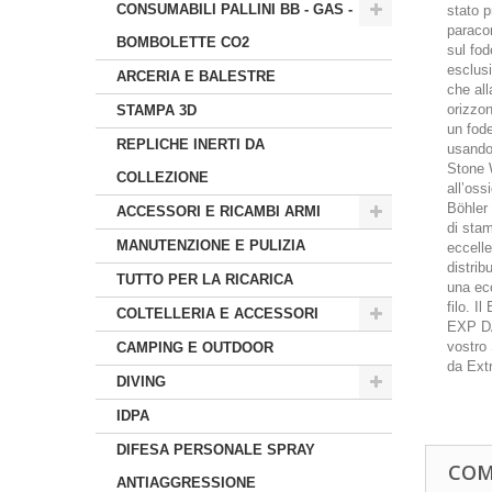
CONSUMABILI PALLINI BB - GAS -
stato p
paracor
BOMBOLETTE CO2
sul fod
esclus
ARCERIA E BALESTRE
che all
orizzon
STAMPA 3D
un fode
REPLICHE INERTI DA
usando 
Stone 
COLLEZIONE
all’oss
Böhler 
ACCESSORI E RICAMBI ARMI
di sta
MANUTENZIONE E PULIZIA
eccelle
distrib
TUTTO PER LA RICARICA
una ecc
filo. I
COLTELLERIA E ACCESSORI
EXP DAR
vostro 
CAMPING E OUTDOOR
da Ext
DIVING
IDPA
DIFESA PERSONALE SPRAY
COM
ANTIAGGRESSIONE