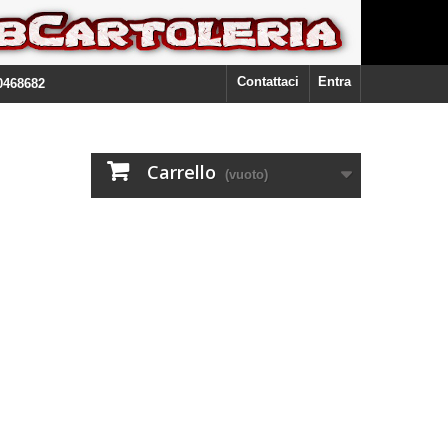
Contattaci
Entra
0468682
Carrello
(vuoto)