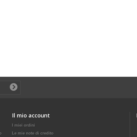
Il mio account
I miei ordini
o
Le mie note di credito