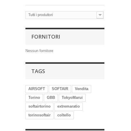
Tutti i produttori
FORNITORI
Nessun fornitore
TAGS
AIRSOFT
SOFTAIR
Vendita
Torino
GBB
TokyoMarui
softairtorino
extremaratio
torinosoftair
coltello