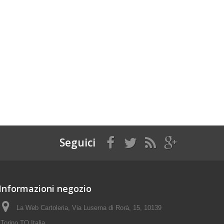
Seguici
Informazioni negozio
La Web Cartoleria, Via Luserna di Rorà, 15, 10139
Torino TO Italia