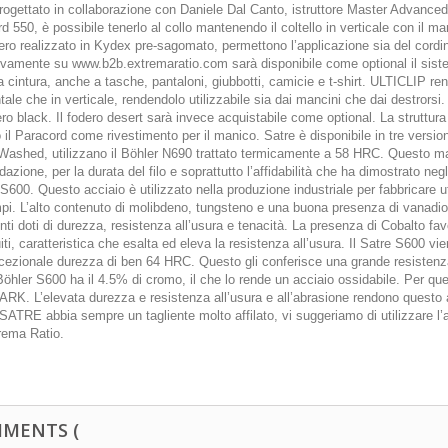
rogettato in collaborazione con Daniele Dal Canto, istruttore Master Advanced. 
d 550, è possibile tenerlo al collo mantenendo il coltello in verticale con il man
ero realizzato in Kydex pre-sagomato, permettono l’applicazione sia del cordi
ivamente su www.b2b.extremaratio.com sarà disponibile come optional il siste
a cintura, anche a tasche, pantaloni, giubbotti, camicie e t-shirt. ULTICLIP ren
tale che in verticale, rendendolo utilizzabile sia dai mancini che dai destrors
ro black. Il fodero desert sarà invece acquistabile come optional. La struttura f
il Paracord come rivestimento per il manico. Satre è disponibile in tre version
Washed, utilizzano il Böhler N690 trattato termicamente a 58 HRC. Questo mate
idazione, per la durata del filo e soprattutto l’affidabilità che ha dimostrato ne
S600. Questo acciaio è utilizzato nella produzione industriale per fabbricare ut
mpi. L’alto contenuto di molibdeno, tungsteno e una buona presenza di vanadio
nti doti di durezza, resistenza all’usura e tenacità. La presenza di Cobalto fa
uiti, caratteristica che esalta ed eleva la resistenza all’usura. Il Satre S600
ezionale durezza di ben 64 HRC. Questo gli conferisce una grande resistenza al
l Böhler S600 ha il 4.5% di cromo, il che lo rende un acciaio ossidabile. Per 
K. L’elevata durezza e resistenza all’usura e all’abrasione rendono questo ac
SATRE abbia sempre un tagliente molto affilato, vi suggeriamo di utilizzare l’
rema Ratio.
MENTS (