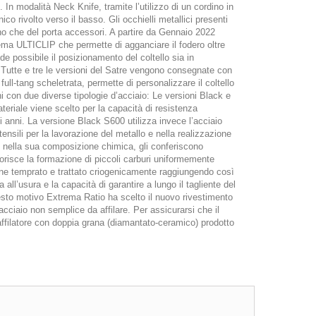
In modalità Neck Knife, tramite l’utilizzo di un cordino in
ico rivolto verso il basso. Gli occhielli metallici presenti
no che del porta accessori. A partire da Gennaio 2022
ma ULTICLIP che permette di agganciare il fodero oltre
de possibile il posizionamento del coltello sia in
i. Tutte e tre le versioni del Satre vengono consegnate con
ull-tang scheletrata, permette di personalizzare il coltello
i con due diverse tipologie d’acciaio: Le versioni Black e
riale viene scelto per la capacità di resistenza
gli anni. La versione Black S600 utilizza invece l’acciaio
ensili per la lavorazione del metallo e nella realizzazione
 nella sua composizione chimica, gli conferiscono
vorisce la formazione di piccoli carburi uniformemente
 viene temprato e trattato criogenicamente raggiungendo così
l’usura e la capacità di garantire a lungo il tagliente del
questo motivo Extrema Ratio ha scelto il nuovo rivestimento
ciaio non semplice da affilare. Per assicurarsi che il
affilatore con doppia grana (diamantato-ceramico) prodotto