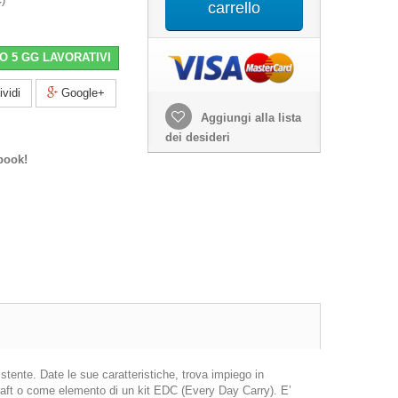
carrello
O 5 GG LAVORATIVI
vidi
Google+
Aggiungi alla lista
dei desideri
book!
tente. Date le sue caratteristiche, trova impiego in
hcraft o come elemento di un kit EDC (Every Day Carry). E’