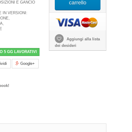
carrello
SIZIONI E GANCIO
 IN VERSIONI:
ONE,
A,
E
Aggiungi alla lista
dei desideri
O 5 GG LAVORATIVI
vidi
Google+
book!