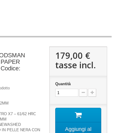
179,00 €
OODSMAN
 PAPER
tasse incl.
Codice:
Quantità
odotto
02MM
RO X7 – 61/62 HRC
4MM
ONEWASHED
Aggiungi al
 IN PELLE NERA CON