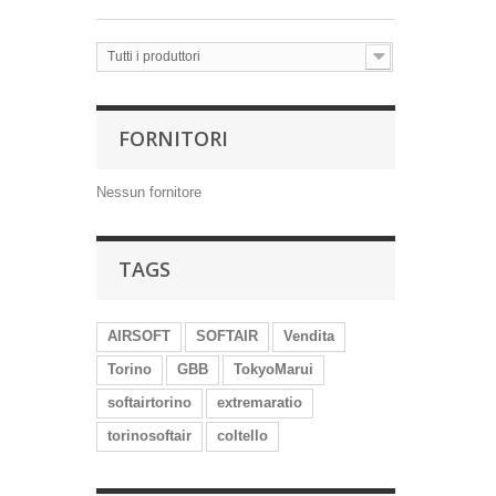
Tutti i produttori
FORNITORI
Nessun fornitore
TAGS
AIRSOFT
SOFTAIR
Vendita
Torino
GBB
TokyoMarui
softairtorino
extremaratio
torinosoftair
coltello