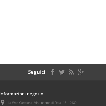
Seguici
Informazioni negozio
La Web Cartoleria, Via Luserna di Rorà, 15, 10139