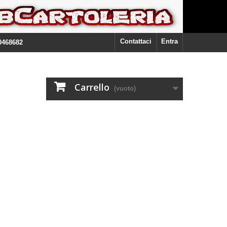
Contattaci
Entra
0468682
Carrello
(vuoto)