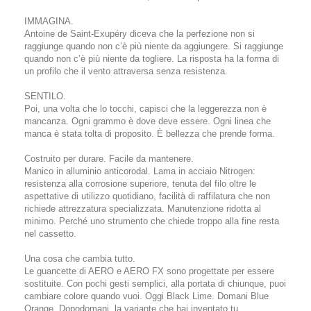
IMMAGINA.
Antoine de Saint-Exupéry diceva che la perfezione non si
raggiunge quando non c’è più niente da aggiungere. Si raggiunge
quando non c’è più niente da togliere. La risposta ha la forma di
un profilo che il vento attraversa senza resistenza.
SENTILO.
Poi, una volta che lo tocchi, capisci che la leggerezza non è
mancanza. Ogni grammo è dove deve essere. Ogni linea che
manca è stata tolta di proposito. È bellezza che prende forma.
Costruito per durare. Facile da mantenere.
Manico in alluminio anticorodal. Lama in acciaio Nitrogen:
resistenza alla corrosione superiore, tenuta del filo oltre le
aspettative di utilizzo quotidiano, facilità di raffilatura che non
richiede attrezzatura specializzata. Manutenzione ridotta al
minimo. Perché uno strumento che chiede troppo alla fine resta
nel cassetto.
Una cosa che cambia tutto.
Le guancette di AERO e AERO FX sono progettate per essere
sostituite. Con pochi gesti semplici, alla portata di chiunque, puoi
cambiare colore quando vuoi. Oggi Black Lime. Domani Blue
Orange. Dopodomani, la variante che hai inventato tu.